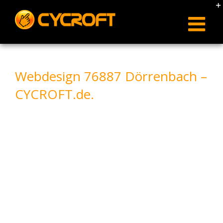
Skip
to
content
Webdesign 76887 Dörrenbach –
CYCROFT.de.