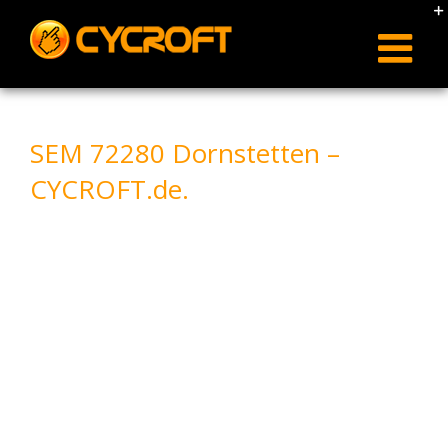
Skip
to
content
SEM 72280 Dornstetten –
CYCROFT.de.