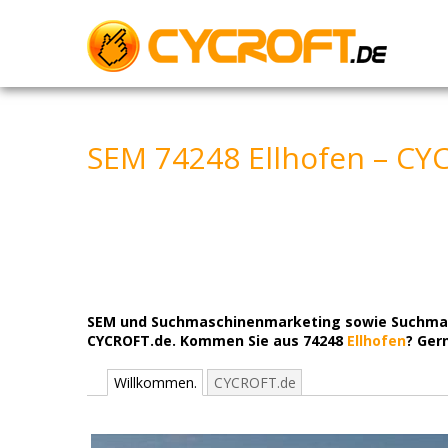
Skip
to
content
SEM 74248 Ellhofen – CY
SEM und Suchmaschinenmarketing sowie Suchmasch
CYCROFT.de. Kommen Sie aus 74248
Ellhofen
? Gern
Willkommen.
CYCROFT.de