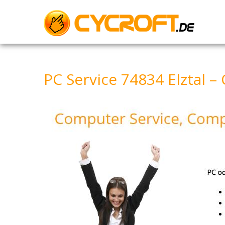
Skip
to
content
PC Service 74834 Elztal –