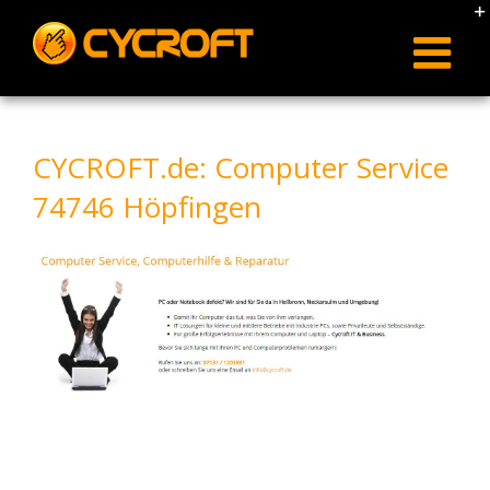
Skip
to
content
CYCROFT.de: Computer Service
74746 Höpfingen