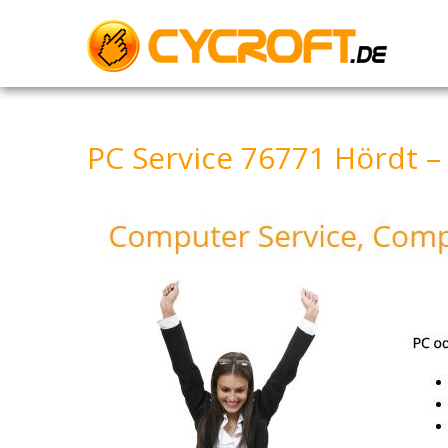
Skip
to
content
PC Service 76771 Hördt 