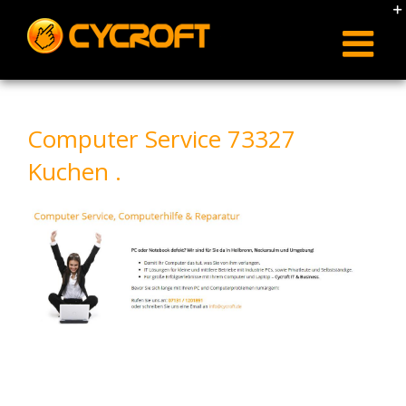
Skip
to
content
Computer Service 73327
Kuchen .