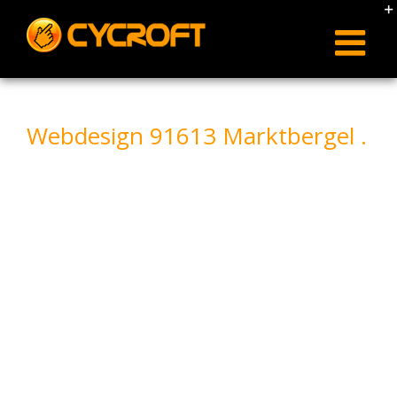
Skip
to
content
Webdesign 91613 Marktbergel .