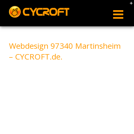
Skip
to
content
Webdesign 97340 Martinsheim
– CYCROFT.de.