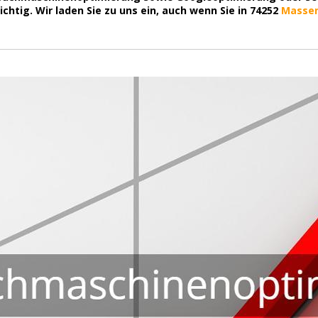
htig. Wir laden Sie zu uns ein, auch wenn Sie in 74252
Masse