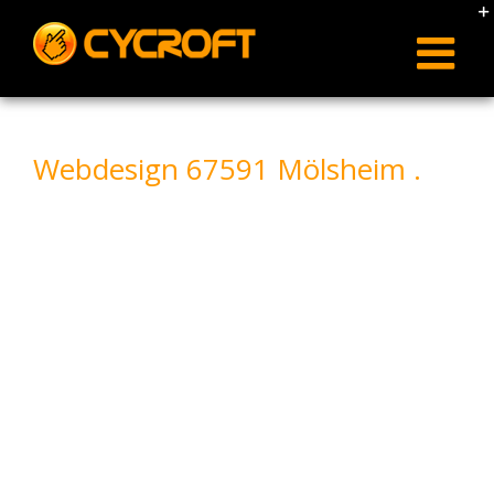
Skip
to
content
Webdesign 67591 Mölsheim .