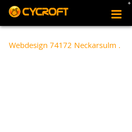
Skip
to
content
Webdesign 74172 Neckarsulm .