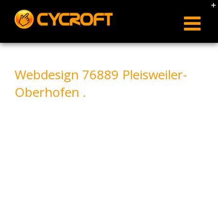
Skip
to
content
Webdesign 76889 Pleisweiler-
Oberhofen .