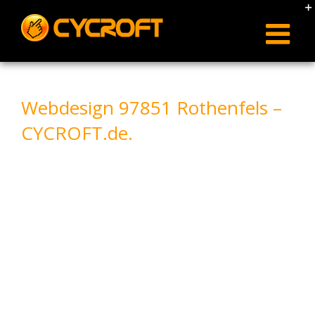
Skip
to
content
Webdesign 97851 Rothenfels –
CYCROFT.de.