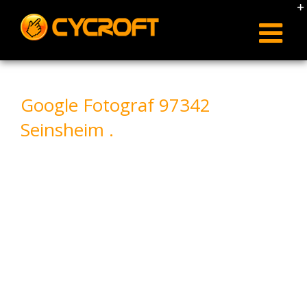
Skip
to
content
Google Fotograf 97342
Seinsheim .