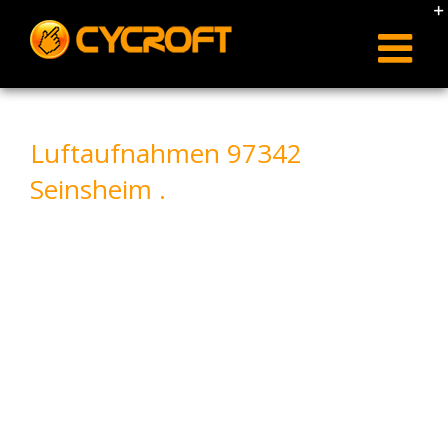
Skip
to
content
Luftaufnahmen 97342
Seinsheim .