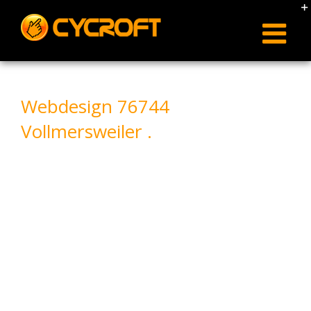
Skip
to
content
Webdesign 76744
Vollmersweiler .