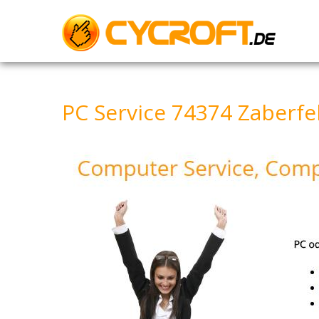
Skip
to
content
PC Service 74374 Zaberfel