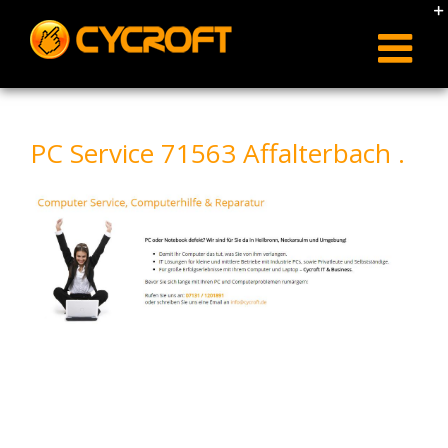
Skip
to
content
PC Service 71563 Affalterbach .