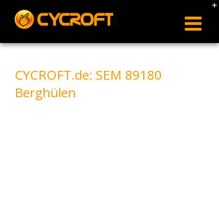
Skip
to
content
CYCROFT.de: SEM 89180
Berghülen