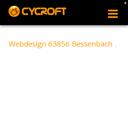
Skip
to
content
Webdesign 63856 Bessenbach .