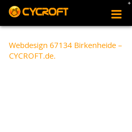
Skip
to
content
Webdesign 67134 Birkenheide –
CYCROFT.de.