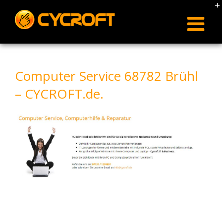
Skip
to
content
Computer Service 68782 Brühl
– CYCROFT.de.