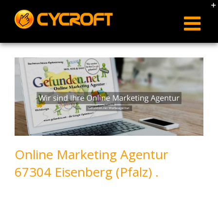
Skip
to
content
Online Marketing Agentur
67304 Eisenberg (Pfalz) .