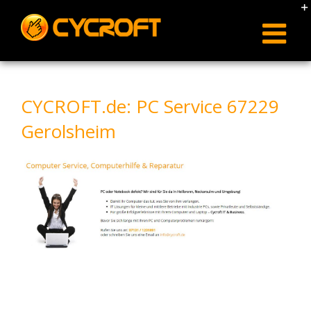
Skip
to
content
CYCROFT.de: PC Service 67229
Gerolsheim