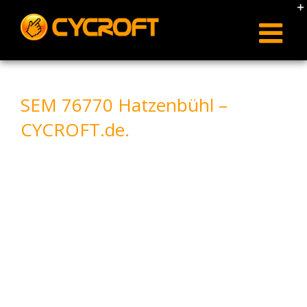
Skip
to
content
SEM 76770 Hatzenbühl –
CYCROFT.de.