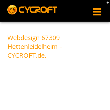
Skip
to
content
Webdesign 67309
Hettenleidelheim –
CYCROFT.de.