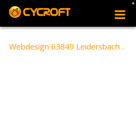
Skip
to
content
Webdesign 63849 Leidersbach .