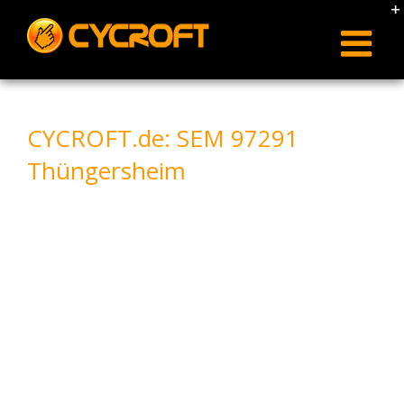
Skip
to
content
CYCROFT.de: SEM 97291
Thüngersheim