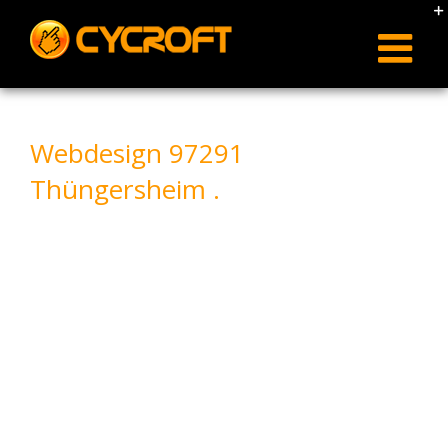
Skip
to
content
Webdesign 97291
Thüngersheim .