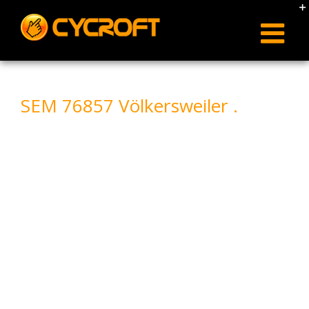
Skip
to
content
SEM 76857 Völkersweiler .