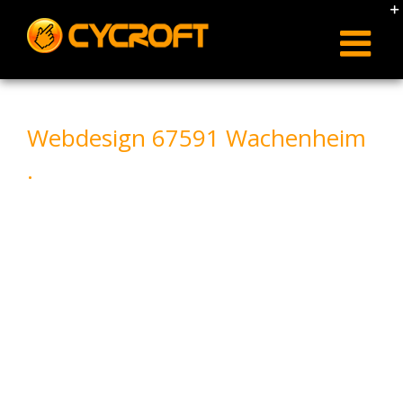
Skip
to
content
Webdesign 67591 Wachenheim
.