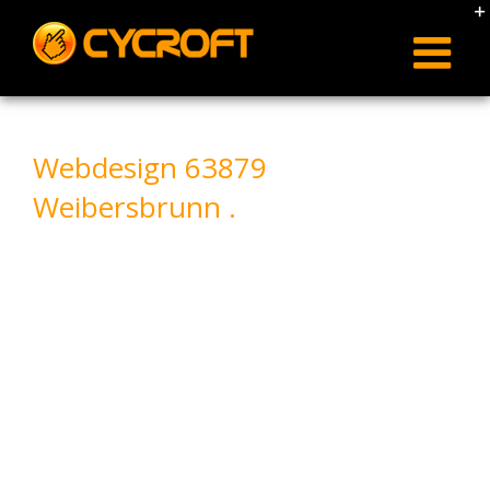
Skip
to
content
Webdesign 63879
Weibersbrunn .