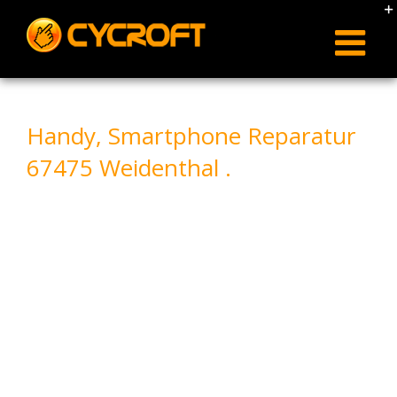
Skip
to
content
Handy, Smartphone Reparatur
67475 Weidenthal .