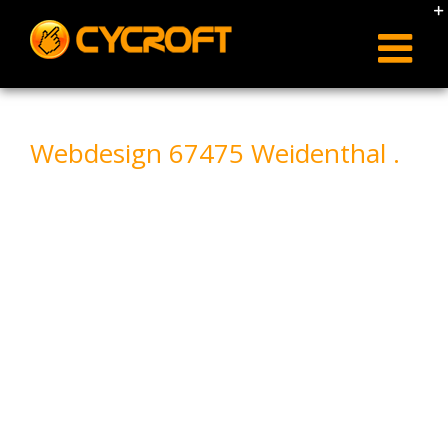
Skip
to
content
Webdesign 67475 Weidenthal .