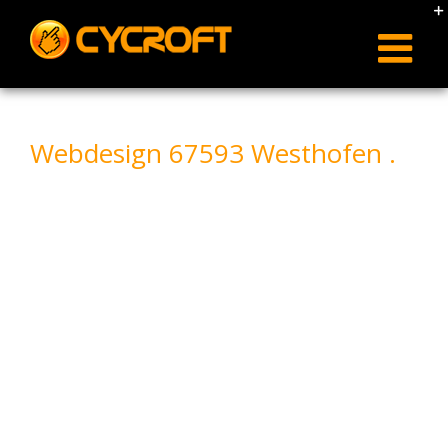
Skip
to
content
Webdesign 67593 Westhofen .