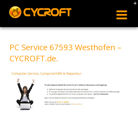
Skip
to
content
PC Service 67593 Westhofen –
CYCROFT.de.