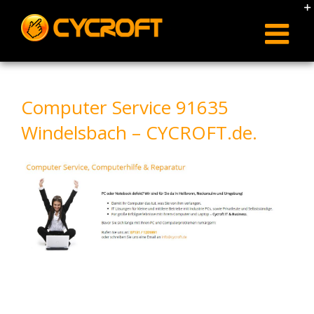
Skip
to
content
Computer Service 91635
Windelsbach – CYCROFT.de.