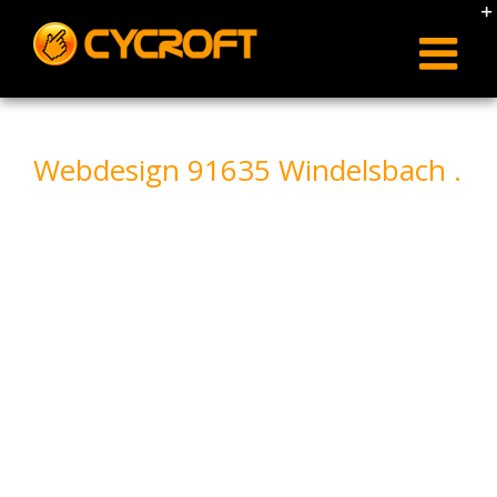
Skip
to
content
Webdesign 91635 Windelsbach .