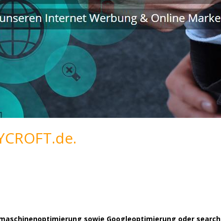
YCROFT.de.
hmaschinenoptimierung sowie Googleoptimierung oder search e