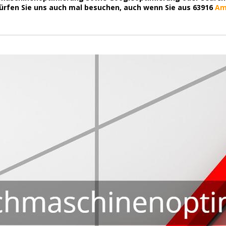
dürfen Sie uns auch mal besuchen, auch wenn Sie aus 63916
Am