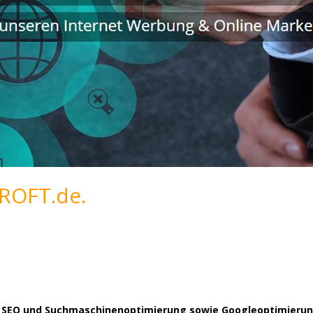
ROFT.de.
ür SEO und Suchmaschinenoptimierung sowie Googleoptimierun