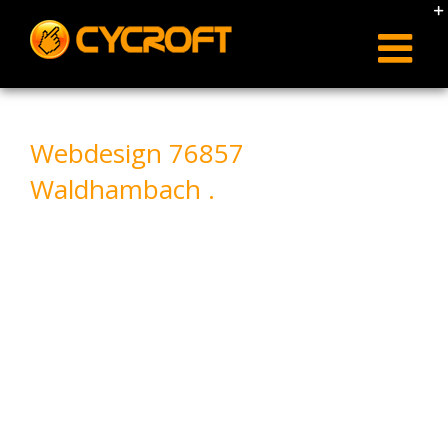
Skip
to
content
Webdesign 76857
Waldhambach .