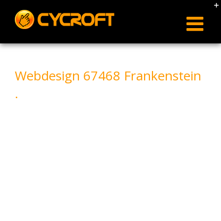
Skip
to
content
Webdesign 67468 Frankenstein
.